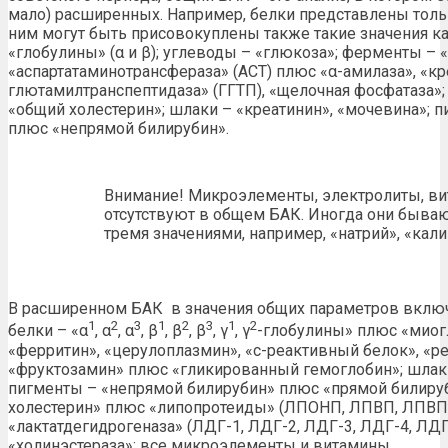
мало) расширенных. Например, белки представлены толь
ним могут быть присовокуплены также такие значения ка
«глобулины» (α и β); углеводы – «глюкоза»; ферменты – 
«аспартатаминотрансфераза» (АСТ) плюс «α-амилаза», «кр
глютамилтранспептидаза» (ГГТП), «щелочная фосфатаза»
«общий холестерин»; шлаки – «креатинин», «мочевина»; 
плюс «непрямой билирубин».
Внимание! Микроэлементы, электролиты, ви
отсутствуют в общем БАК. Иногда они быва
тремя значениями, например, «натрий», «кали
В расширенном БАК в значения общих параметров вклю
1
2
3
1
2
3
1
2
белки – «α
, α
, α
, β
, β
, β
, γ
, γ
-глобулины» плюс «миог
«ферритин», «церулоплазмин», «с-реактивный белок», «
«фруктозамин» плюс «гликированный гемоглобин»; шлаки 
пигменты – «непрямой билирубин» плюс «прямой билиру
холестерин» плюс «липопротеиды» (ЛПОНП, ЛПВП, ЛПВП
«лактатдегидрогеназа» (ЛДГ-1, ЛДГ-2, ЛДГ-3, ЛДГ-4, ЛДГ-
«холинэстераза»; все микроэлементы и витамины.