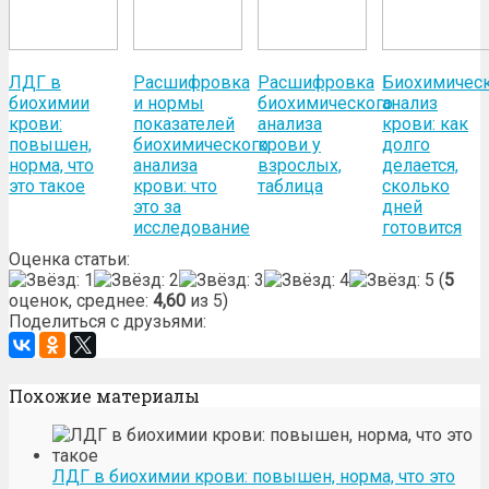
ЛДГ в
Расшифровка
Расшифровка
Биохимичес
биохимии
и нормы
биохимического
анализ
крови:
показателей
анализа
крови: как
повышен,
биохимического
крови у
долго
норма, что
анализа
взрослых,
делается,
это такое
крови: что
таблица
сколько
это за
дней
исследование
готовится
Оценка статьи:
(
5
оценок, среднее:
4,60
из 5)
Поделиться с друзьями:
Похожие материалы
ЛДГ в биохимии крови: повышен, норма, что это