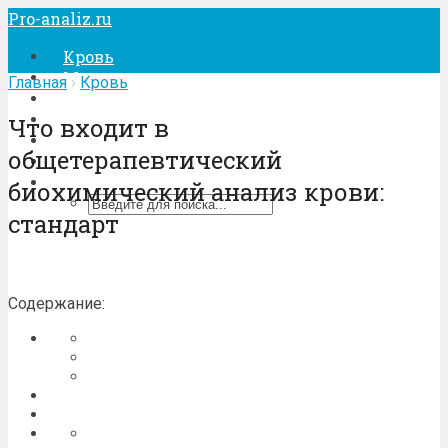
Pro-analiz.ru
Кровь
Моча
Главная
›
Кровь
Кал
Беременность
Что входит в
Лечение
общетерапевтический
Процедуры
биохимический анализ крови:
стандарт
Содержание: