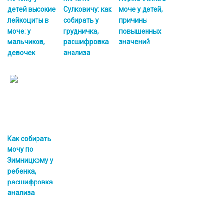
детей высокие
Сулковичу: как
моче у детей,
лейкоциты в
собирать у
причины
моче: у
грудничка,
повышенных
мальчиков,
расшифровка
значений
девочек
анализа
Как собирать
мочу по
Зимницкому у
ребенка,
расшифровка
анализа