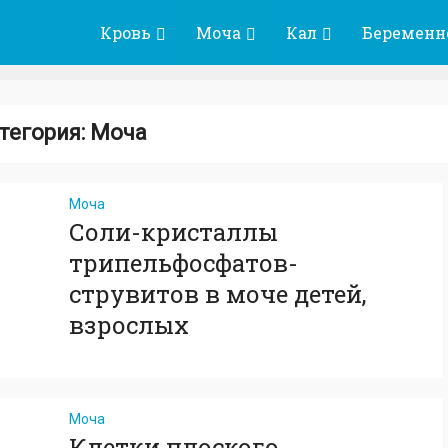
Кровь
Моча
Кал
Беременн
тегория: Моча
Моча
Соли-кристаллы
трипельфосфатов-
струвитов в моче детей,
взрослых
Моча
Клетки плоского