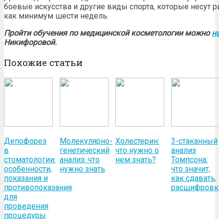
боевые искусства и другие виды спорта, которые несут р
как минимум шести недель.
Пройти обучения по медицинской косметологии можно
н
Никифоровой.
Похожие статьи
Депофорез
Молекулярно-
Холестерин:
3-стаканный
в
генетический
что нужно о
анализ
стоматологии:
анализ: что
нем знать?
Томпсона:
особенности,
нужно знать
что значит,
показания и
как сдавать,
противопоказания
расшифровк
для
проведения
процедуры