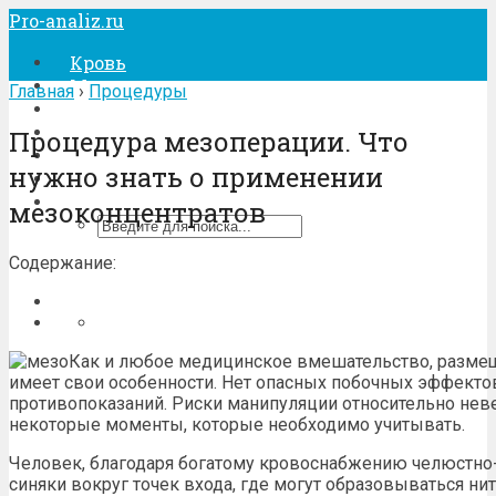
Pro-analiz.ru
Кровь
Моча
Главная
›
Процедуры
Кал
Беременность
Процедура мезоперации. Что
Лечение
нужно знать о применении
Процедуры
мезоконцентратов
Содержание:
Как и любое медицинское вмешательство, разме
имеет свои особенности. Нет опасных побочных эффектов
противопоказаний. Риски манипуляции относительно неве
некоторые моменты, которые необходимо учитывать.
Человек, благодаря богатому кровоснабжению челюстно
синяки вокруг точек входа, где могут образовываться ни