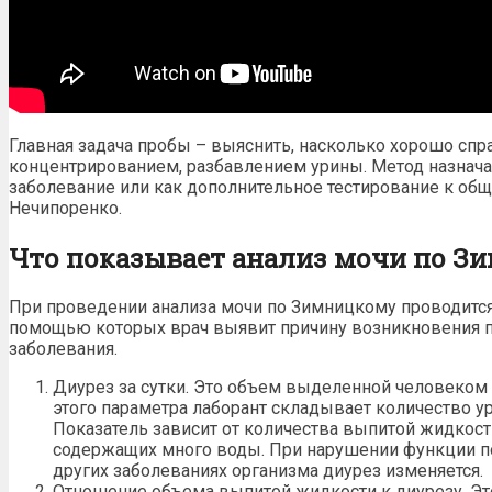
Главная задача пробы – выяснить, насколько хорошо спр
концентрированием, разбавлением урины. Метод назнача
заболевание или как дополнительное тестирование к общ
Нечипоренко.
Что показывает анализ мочи по З
При проведении анализа мочи по Зимницкому проводится
помощью которых врач выявит причину возникновения 
заболевания.
Диурез за сутки. Это
объем выделенной человеком
этого параметра лаборант складывает количество у
Показатель зависит от количества
выпитой жидкост
содержащих много воды. При нарушении
функции п
других заболеваниях организма диурез изменяется.
Отношение объема выпитой жидкости к диурезу. Эт