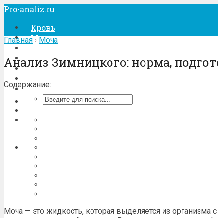
Pro-analiz.ru
Кровь
Моча
Главная
›
Моча
Кал
Беременность
Анализ Зимницкого: норма, подгот
Лечение
Процедуры
Содержание:
Моча — это жидкость, которая выделяется из организма 