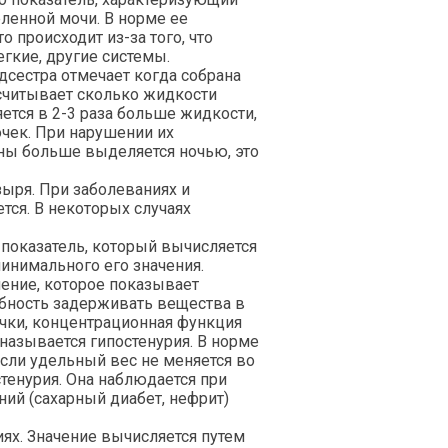
ленной мочи. В норме ее
 происходит из-за того, что
егкие, другие системы.
сестра отмечает когда собрана
ысчитывает сколько жидкости
ется в 2-3 раза больше жидкости,
очек. При нарушении их
ны больше выделяется ночью, это
ыря. При заболеваниях и
ся. В некоторых случаях
показатель, который вычисляется
инимального его значения.
чение, которое показывает
обность задерживать вещества в
очки, концентрационная функция
 называется гипостенурия. В норме
Если удельный вес не меняется во
стенурия. Она наблюдается при
ний (
сахарный диабет
, нефрит)
ях. Значение вычисляется путем