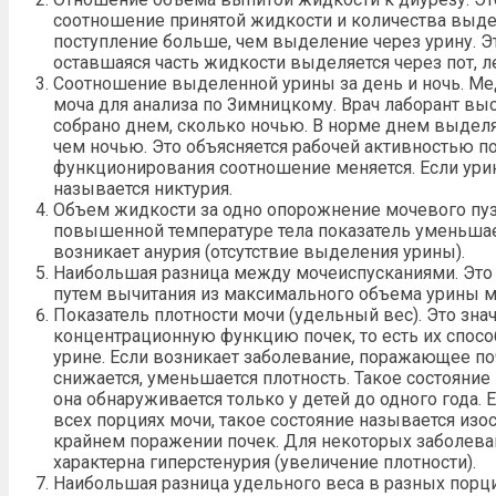
соотношение принятой жидкости и количества выде
поступление больше, чем выделение через урину. Это
оставшаяся часть жидкости выделяется через пот, л
Соотношение выделенной урины за день и ночь. Мед
моча для анализа по Зимницкому. Врач лаборант в
собрано днем, сколько ночью. В норме днем выделя
чем ночью. Это объясняется рабочей активностью п
функционирования соотношение меняется. Если ури
называется
никтурия
.
Объем жидкости за одно опорожнение мочевого пуз
повышенной температуре тела показатель уменьшает
возникает анурия (отсутствие выделения урины).
Наибольшая разница между мочеиспусканиями. Это 
путем вычитания из максимального объема урины м
Показатель плотности мочи
(удельный вес). Это зна
концентрационную функцию почек, то есть их спос
урине. Если возникает заболевание, поражающее п
снижается, уменьшается плотность. Такое состояние
она обнаруживается только у детей до одного года. 
всех порциях мочи, такое состояние называется изо
крайнем поражении почек. Для некоторых заболева
характерна гиперстенурия (увеличение плотности).
Наибольшая разница удельного веса в разных порци