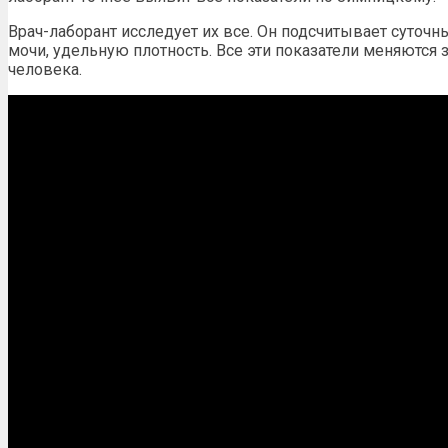
Врач-лаборант исследует их все. Он подсчитывает суточн
мочи
, удельную плотность. Все эти показатели меняются 
человека.