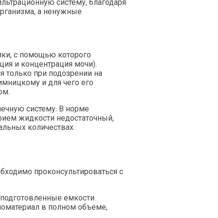
ильтрационную систему, благодаря
рганизма, а ненужные
ики
, с помощью которого
ция и концентрация мочи).
я только при подозрении на
Зимницкому и
для чего
его
ом.
ечную систему. В норме
рием жидкости
недостаточный,
альных количествах.
обходимо проконсультироваться с
 подготовленные емкости.
биоматериал в полном объеме,