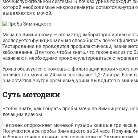
мочеиспускательной системы. В почках урина проходит ф
которой необходимые микроэлементы остаются внутри о
выделяются с мочой.
Моча по Зимницкому
— это
метод
лабораторной
диагност
исследуется функциональная способность почек (фильтра
Тестирование не проводится профилактически, назначаетс
заболевание. Для того, чтобы знать,
что такое
анализ по 
назначают, необходимо проконсультироваться с терапевт
Урина образуется с помощью фильтрации
крови
через поч
количество мочи за 24 часа составляет 1,2-2 литра. Если
п
она остается внутри организма, урина выводится в миним
Суть методики
Чтобы знать,
как собрать пробы мочи по Зимницкому
, не
лечащим врачом.
Человек опорожняет мочевой пузырь каждые три часа в
Получаются все
пробы Зимницкого
за 24 часа. Получив 
лаборант точнее выявит все показатели по Зимницкому.