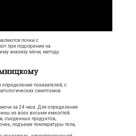
авляются почки с
ют при подозрении на
ему анализу мочи, методу
имницкому
 определение показателей, с
патологических симптомов
 мочи
за 24 часа. Для определения
рины из всех восьми емкостей.
и
, съеденных продуктов,
очек
, подъеме температуры тела,
о показатель, характеризующий