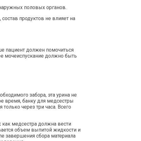
наружных половых органов.
 состав продуктов не влияет на
ьше пациент должен
помочиться
нее мочеиспускание должно быть
еобходимого
забора
, эта урина не
ое время,
банку для медсестры
 только через три часа. Всего
к как медсестра должна вести
вается объем выпитой жидкости и
ле завершения сбора материала