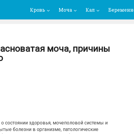
Кровь
Моча
Кал
Беременн
расноватая моча, причины
о
о состоянии здоровья, мочеполовой системы и
рытые болезни в организме, патологические