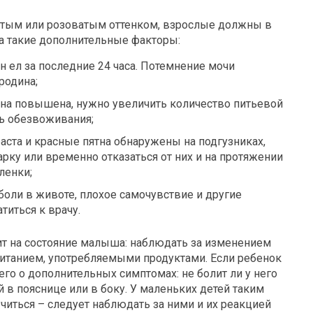
атым
или
розоватым
оттенком, взрослые должны в
а такие дополнительные факторы:
н ел за последние 24 часа. Потемнение мочи
родина;
 она повышена, нужно увеличить количество питьевой
ь обезвоживания;
аста и красные пятна обнаружены на подгузниках,
рку или временно отказаться от них и на протяжении
ленки;
боли в животе, плохое самочувствие и другие
иться к врачу.
ит на
состояние малыша
: наблюдать за изменением
питанием, употребляемыми продуктами. Если ребенок
его о дополнительных симптомах: не болит ли у него
 в пояснице или в боку. У маленьких детей таким
иться – следует наблюдать за ними и их реакцией