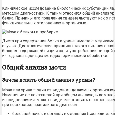
Клиническое исследование биологических субстанций я
методом диагностики. К таким относится общий анализ ур
белка.
Причины
его
появления
свидетельствуют как о пат
функциональных отклонениях в организме.
Диета при содержании белка в урине,
вместе с медикаме
случаях.
Диетологические
принципы такого питания осно
белковосодержащей пищи и соли, употреблении
овощей
и
ягод
, каш, щадящих методах термической обработки.
Общий анализ мочи
Зачем делать общий анализ урины?
Моча или урина – один из видов выделяемых организмом
Изменение ее показателей при общем анализе, в компле
исследованиями, может свидетельствовать о патологиче
при постановке правильного диагноза:
болезней почек
и органов выделения (воспалительн