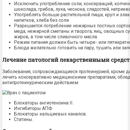
Исключить
употребление соли, консерваций, копчен
шоколада, грибов, лука, чеснока, сладостей, натрие
Употреблять больше растительной пищи,
круп
и злак
напитков, хлеба без соли
.
Разрешается потребление нежирных постных сортов 
меда,
нежирной сметаны и
творога
,
яиц
, овощных с
жиров,
в том числе
сливочного масла
.
Режим питания должен быть четыре- или пятикратн
Блюда
желательно готовить на пару, тушить или зап
Лечение патологий лекарственными средс
Заболевания, сопровождающиеся протеинурией, кроме д
лечить консервативно медицинскими препаратами, обл
антипротеинурическим действием:
Блокаторы ангиотензина ІІ.
Ингибиторы АПФ.
Блокаторы кальциевых каналов.
Статины.