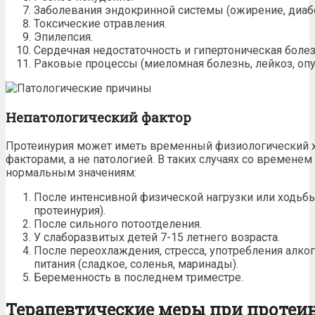
Заболевания эндокринной системы (ожирение, диабе
Токсические отравления.
Эпилепсия.
Сердечная недостаточность и гипертоническая болез
Раковые процессы (миеломная болезнь, лейкоз, опу
Непатологический фактор
Протеинурия может иметь временный физиологический 
факторами, а не патологией. В таких случаях со временем
нормальным значениям:
После интенсивной
физической нагрузки
или ходьбы
протеинурия).
После сильного потоотделения.
У слаборазвитых детей 7-15 летнего возраста.
После переохлаждения, стресса,
употребления алко
питания (сладкое,
соленья, маринады
).
Беременность в последнем триместре.
Терапевтические меры при протеи