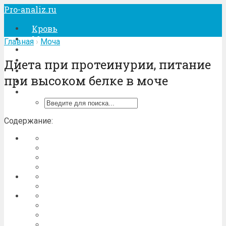
Pro-analiz.ru
Кровь
Моча
Главная
›
Моча
Кал
Беременность
Диета при протеинурии, питание
Лечение
при высоком белке в моче
Процедуры
Содержание: