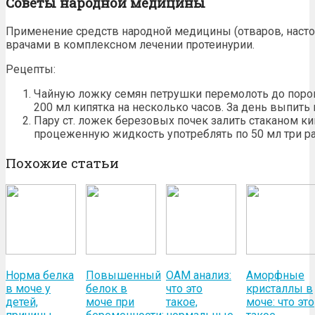
Советы народной медицины
Применение
средств народной медицины
(отваров, наст
врачами в комплексном
лечении
протеинурии.
Рецепты:
Чайную ложку семян петрушки перемолоть до порош
200 мл кипятка на несколько часов. За день выпить
Пару ст. ложек березовых почек залить стаканом кип
процеженную жидкость употреблять по 50 мл три ра
Похожие статьи
Норма белка
Повышенный
ОАМ анализ:
Аморфные
в моче у
белок в
что это
кристаллы в
детей,
моче при
такое,
моче: что это