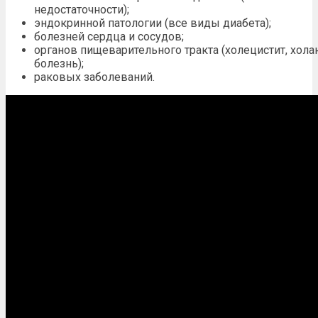
недостаточности
);
эндокринной патологии (все виды диабета);
болезней сердца и сосудов;
органов пищеварительного тракта (холецистит, хола
болезнь);
раковых заболеваний.