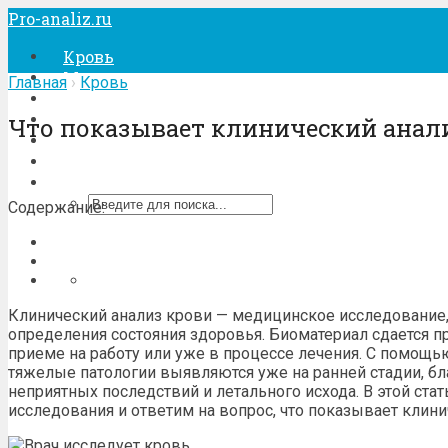
Pro-analiz.ru
Кровь
Моча
Главная
›
Кровь
Кал
Беременность
Что показывает клинический анал
Лечение
Процедуры
Содержание:
Клинический анализ крови — медицинское исследование,
определения состояния здоровья. Биоматериал сдается п
приеме на работу или уже в процессе лечения. С помощ
тяжелые патологии выявляются уже на ранней стадии, б
неприятных последствий и летального исхода. В этой ста
исследования и ответим на вопрос, что показывает клини