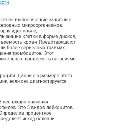
ости
 клетки, выполняющие защитные
ужеродных микроорганизмов.
орая идет извне;
ельчайшие клетки в форме дисков,
тываемость крови. Предотвращают
ли более серьезных травмах;
дания тромбоцитов. Этот
алительные процессы в организме
троцита. Данные о размере этого
ии, если она диагностируется.
 нее входят значения
офилов. Это 5 видов лейкоцитов,
Определив процентное
пределяет исход болезни.