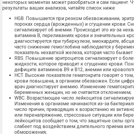
некоторых моментах может разобраться и сам пациент. Чт
результаты ваших анализов, читайте список ниже:
HGB. Повышается при резком обезвоживании, эритр
пороках сердца (врожденных) и сгущении крови. С
сигнализирует об анемии. Происходит это из-за нех
витамина B, переливаниях крови и значительных кр
диагностируется при туберкулезе, миокардите, абсце
часто снижение гемоглобина наблюдается у береме
показатель нехваткой железа, которая часто бывает
RBS. Повышение эритроцитов сигнализирует о боле
жидкости, которое приводит к сгущению крови. По
дефиците витаминов B9 и B12, анемии или кровопот
HCT. Высокие показатели гематокрита говорят о том
крови повышена, а организм обезвожен. Если цифр
врач диагностирует анемию. Изменение гематокрита
беременных женщин, но не считается отклонением;
WBC. Возрастающее число лейкоцитов сигнализируе
Изменения в организме начинаются из-за бактериа
число причин, приводящих к возрастанию их активно
или перенапряжение, стрессовые ситуации или бер
лейкоцитов сообщает о том, что защитные силы ор
слабеет под воздействием длительного приема анти
обморожения;