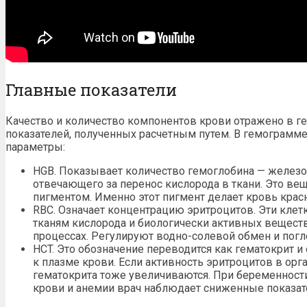
Главные показатели
Качество и количество компонентов крови отражено в г
показателей, полученных расчетным путем. В гемограм
параметры:
HGB. Показывает количество гемоглобина — желез
отвечающего за перенос кислорода в ткани. Это ве
пигментом. Именно этот пигмент делает кровь крас
RBC. Означает концентрацию эритроцитов. Эти клет
тканям кислорода и биологически активных веществ
процессах. Регулируют водно-солевой обмен и пог
HCT. Это обозначение переводится как гематокрит и
к плазме крови. Если активность эритроцитов в орг
гематокрита тоже увеличиваются. При беременности
крови и анемии врач наблюдает сниженные показат