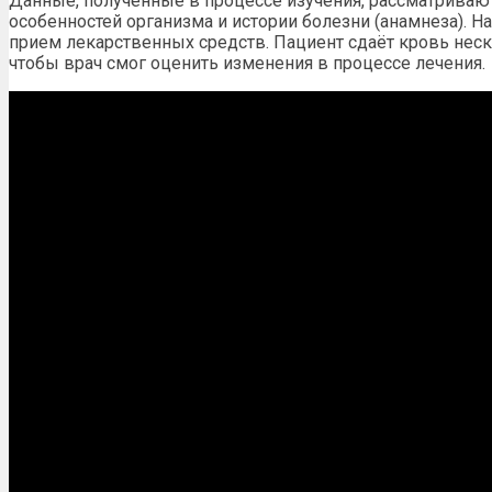
Данные, полученные в процессе изучения, рассматриваю
особенностей организма и истории болезни (анамнеза). Н
прием лекарственных средств. Пациент сдаёт кровь неско
чтобы врач смог оценить изменения в процессе лечения.