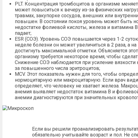
PLT. Концентрация тромбоцитов в организме меняетс
может повыситься к вечеру из-за физических нагру
травмах, закупорке сосудов, внешних или внутренн
повышен. В состоянии покоя уровень может быть 
недостатке фолиевой кислоты, железа и витамина B
падает;
ESR (СОЭ). Уровень СОЭ повышается через 1-2 суток
неделе болезни он может увеличиться в 2 раза, а 
достигнуть максимальной отметки. Объясняется этот 
организму требуется некоторое время, чтобы сдела
Снижение СОЭ наблюдается при усиление вязкости к
за повышенного числа эритроцитов;
MCV. Этот показатель нужен для того, чтобы опреде
нормоцитарную или макроцитарную. Если врач видит
определяет, что человеку не хватает железа. Макро
анемия выявляет недостаток витамина B и фолиево
анемии диагностируются при значительных кровопот
Если вы решили проанализировать результат
обязательно учитывайте возраст и пол. Не с