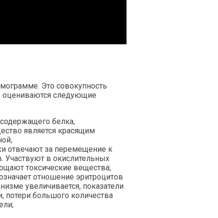
емограмме. Это совокупность
ме оцениваются следующие
осодержащего белка,
щество является красящим
ной;
ки отвечают за перемещение к
. Участвуют в окислительных
лощают токсические вещества;
 означает отношение эритроцитов
анизме увеличивается, показатели
, потери большого количества
ели;