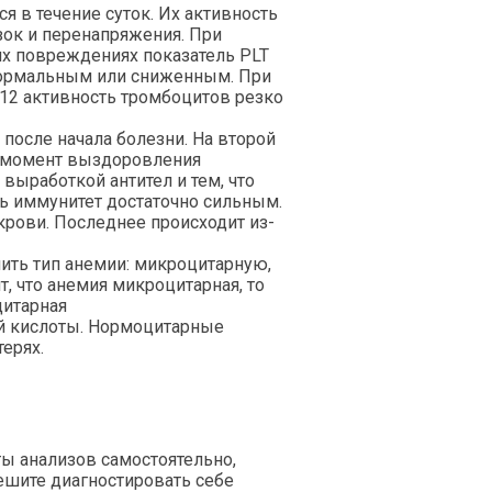
я в течение суток. Их активность
зок и перенапряжения. При
их повреждениях показатель PLT
нормальным или сниженным. При
12 активность тромбоцитов резко
 после начала болезни. На второй
на момент выздоровления
выработкой антител и тем, что
ть иммунитет достаточно сильным.
рови. Последнее происходит из-
лить тип анемии: микроцитарную,
, что анемия микроцитарная, то
цитарная
й кислоты. Нормоцитарные
ерях.
ы анализов самостоятельно,
пешите диагностировать себе