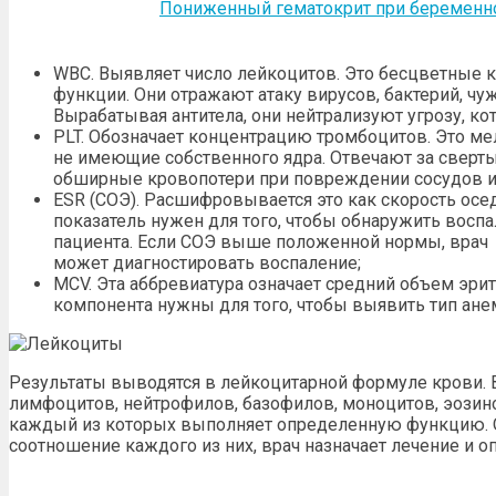
Пониженный гематокрит при беременн
WBC. Выявляет число лейкоцитов. Это бесцветные
функции. Они отражают атаку вирусов, бактерий, ч
Вырабатывая антитела, они нейтрализуют угрозу, кот
PLT. Обозначает концентрацию тромбоцитов. Это м
не имеющие собственного ядра. Отвечают за свер
обширные кровопотери при повреждении сосудов и
ESR (СОЭ). Расшифровывается это как скорость осе
показатель нужен для того, чтобы обнаружить восп
пациента. Если СОЭ выше положенной нормы, врач
может диагностировать воспаление;
MCV. Эта аббревиатура означает средний объем эри
компонента нужны для того, чтобы выявить тип анем
Результаты выводятся в лейкоцитарной формуле крови. В
лимфоцитов, нейтрофилов, базофилов, моноцитов, эозин
каждый из которых выполняет определенную функцию. 
соотношение каждого из них, врач назначает лечение и о