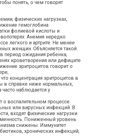
обы понять, о чем говорят
емии, физических нагрузках,
нижение гемоглобина
ватки фолиевой кислоты и
овопотерях. Анемия нередко
ссе легкого и артрите. Не менее
нных женщин. Объясняется такой
 в период ожидания ребенка;
знях кроветворения или дефиците
нижение эритроцитов говорит о
ере;
, что концентрация эритроцитов в
ы в справке ниже нормальных,
 часто наблюдается у
т о воспалительном процессе.
льных или вирусных инфекций. В
сти, входят физические нагрузки
еменность. Пониженный уровень
ганизма снижены. Иммунитет
биотиков, хронических инфекций,