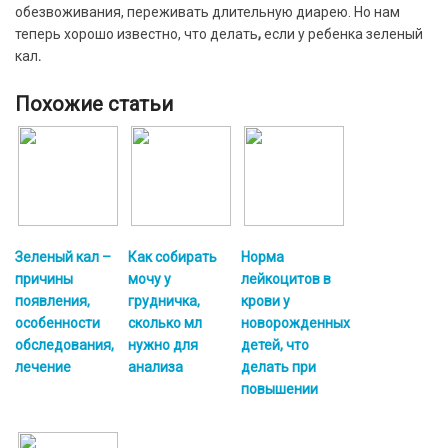
обезвоживания, переживать длительную диарею. Но нам
теперь хорошо известно, что делать
,
если у ребенка зеленый
кал
.
Похожие статьи
Зеленый кал –
Как собирать
Норма
причины
мочу у
лейкоцитов в
появления,
грудничка,
крови у
особенности
сколько мл
новорожденных
обследования,
нужно для
детей, что
лечение
анализа
делать при
повышении