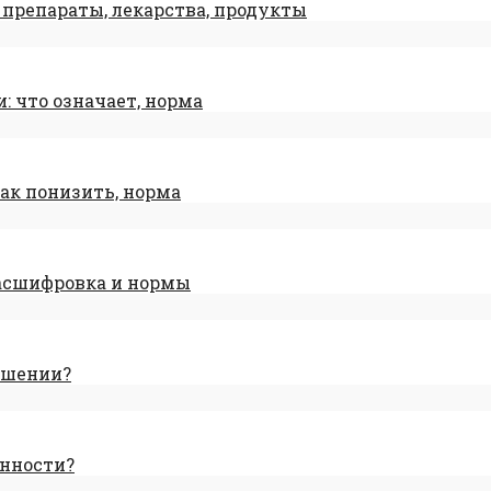
 препараты, лекарства, продукты
 что означает, норма
ак понизить, норма
расшифровка и нормы
ышении?
нности?