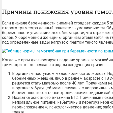
Причины понижения уровня гемог
Если вначале беременности анемией страдает каждая 5 ж
второго триместра данный показатель увеличивается. Обу
беременности увеличивается объем крови, что отражается
солей. У беременной женщины организм отзывается на т
под определенные виды нагрузок. Фактом такого явления
Когда же врач диагностирует падение уровня гемоглобин
триместра, то это связано с рядом следующих причин:
В организм поступаем малое количество железа. Не
беременных женщин, либо в раннем возрасте с 18 л
решается стать матерью после 40 лет. Причинами н
в организм будущей мамы связаны с неправильным
беременностью, а также хроническими видами забо
Нехватка основного витамина В12. Причинами нехва
неправильное питание; избыточный перегруз нервн
перенапряжением; психологическое давление; заб
тракта.