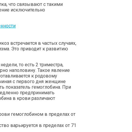
лка, что связывают с такими
ление исключительно
енности
коз встречается в частых случаях,
зма. Это приводит к развитию
 недели, то есть 2 триместра,
рно наполовину. Такое явление
готавливается к родовому
чиная с первого дня женщине
ть показатель гемоглобина. При
медленно предпринимать
обина в крови различают
крови гемоглобином в пределах от
ство варьируется в пределах от 71