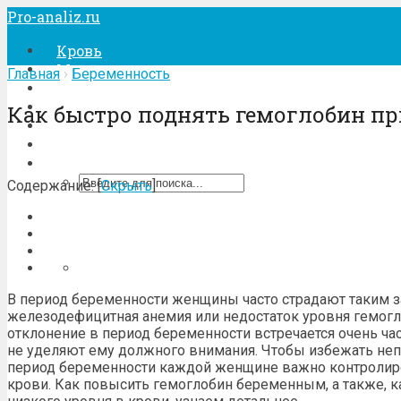
Pro-analiz.ru
Кровь
Моча
Главная
›
Беременность
Кал
Беременность
Как быстро поднять гемоглобин пр
Лечение
Процедуры
Содержание:
[
Скрыть
]
В период беременности женщины часто страдают таким з
железодефицитная анемия или недостаток уровня гемогл
отклонение в период беременности встречается очень час
не уделяют ему должного внимания. Чтобы избежать не
период беременности каждой женщине важно контролиро
крови. Как повысить гемоглобин беременным, а также, к