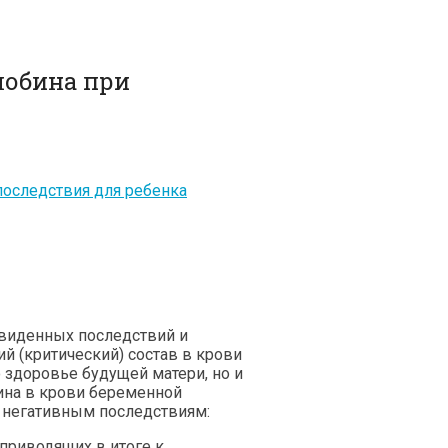
лобина при
последствия для ребенка
двиденных последствий и
й (критический) состав в крови
о здоровье будущей матери, но и
ина в крови беременной
негативным последствиям:
риводящих в итоге к