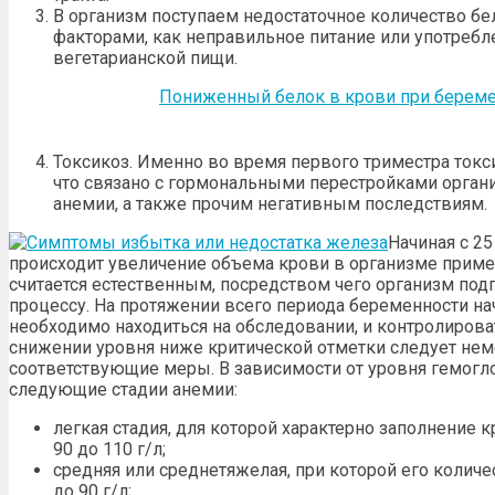
В организм поступаем недостаточное количество бе
факторами, как неправильное питание или употреб
вегетарианской пищи.
Пониженный белок в крови при берем
Токсикоз. Именно во время первого триместра токси
что связано с гормональными перестройками органи
анемии, а также прочим негативным последствиям.
Начиная с 25
происходит увеличение объема крови в организме приме
считается естественным, посредством чего организм под
процессу. На протяжении всего периода беременности на
необходимо находиться на обследовании, и контролирова
снижении уровня ниже критической отметки следует не
соответствующие меры. В зависимости от уровня гемогл
следующие стадии анемии:
легкая стадия, для которой характерно заполнение 
90 до 110 г/л;
средняя или среднетяжелая, при которой его количе
до 90 г/л;