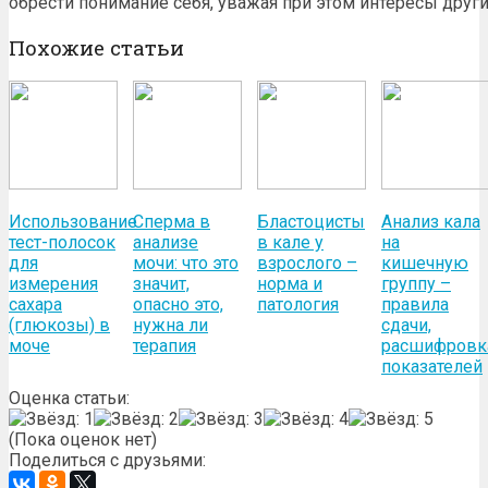
обрести понимание себя, уважая при этом интересы други
Похожие статьи
Использование
Сперма в
Бластоцисты
Анализ кала
тест-полосок
анализе
в кале у
на
для
мочи: что это
взрослого –
кишечную
измерения
значит,
норма и
группу –
сахара
опасно это,
патология
правила
(глюкозы) в
нужна ли
сдачи,
моче
терапия
расшифровк
показателей
Оценка статьи:
(Пока оценок нет)
Поделиться с друзьями: