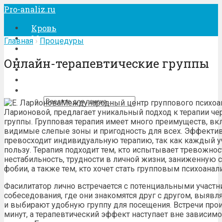
Pro-analiz.ru
Кровь
Моча
Главная
›
Процедуры
Кал
Беременность
Онлайн-терапевтические группы
Лечение
Процедуры
Международный центр группового психоан
Ларионовой, предлагает уникальный подход к терапии че
группы. Групповая терапия имеет много преимуществ, вк
видимые слепые зоны и пригодность для всех. Эффектив
превосходит индивидуальную терапию, так как каждый 
пользу. Терапия подходит тем, кто испытывает тревожно
нестабильность, трудности в личной жизни, заниженную 
фобии, а также тем, кто хочет стать групповым психоанал
Фасилитатор лично встречается с потенциальными участ
собеседования, где они знакомятся друг с другом, выявл
и выбирают удобную группу для посещения. Встречи проис
минут, а терапевтический эффект наступает вне зависимос