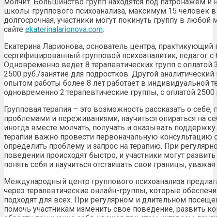
молчит. Большинство групп находятся под патронажем 
школы группового психоанализа, максимум 15 человек в 
долгосрочная, участники могут покинуть группу в любой 
сайте
ekaterinalarionova.com
.
Екатерина Ларионова, основатель центра, практикующий 
сертифицированный групповой психоаналитик, педагог с 
Одновременно ведет 8 терапевтических групп с оплатой 3
2500 руб./занятие для подростков. Другой аналитический
опытом работы более 8 лет работает в индивидуальной те
одновременно 2 терапевтические группы, с оплатой 2500 р
Групповая терапия – это возможность рассказать о себе,
проблемами и переживаниями, научиться опираться на себ
иногда вместе молчать, получать и оказывать поддержк
терапии важно провести первоначальную консультацию с
определить проблему и запрос на терапию. При регуляр
поведении происходят быстро, и участники могут разви
понять себя и научиться отстаивать свои границы, уважая
Международный центр группового психоанализа предлага
через терапевтические онлайн-группы, которые обеспечи
подходят для всех. При регулярном и длительном посеще
помочь участникам изменить свое поведение, развить 