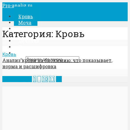
Pro-analiz.ru
Кровь
Моча
Кал
Категория: Кровь
Беременность
Лечение
Процедуры
Кровь
Анализ крови на биохимию: что показывает,
норма и расшифровка
Предыдущая
1
…
10
11
12