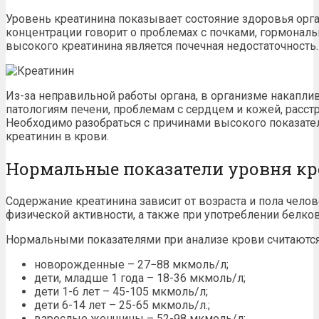
Уровень
креатинина показывает состояние здоровья орг
концентрации говорит о проблемах с почками, гормонал
высокого креатинина является
почечная недостаточность
.
Из-за неправильной работы органа, в организме накапли
патологиям печени, проблемам с сердцем и кожей, расст
Необходимо разобраться с причинами высокого показателя
креатинин в крови.
Нормальные показатели уровня к
Содержание креатинина зависит от возраста и пола челове
физической активности, а также при употреблении белко
Нормальными показателями при
анализе крови
считаются
новорожденные – 27−88 мкмоль/л;
дети, младше 1 года – 18-36 мкмоль/л;
дети 1-6 лет – 45-105 мкмоль/л;
дети 6-14 лет – 25-65 мкмоль/л.;
взрослые женщины – 52-98 мкмоль/л;