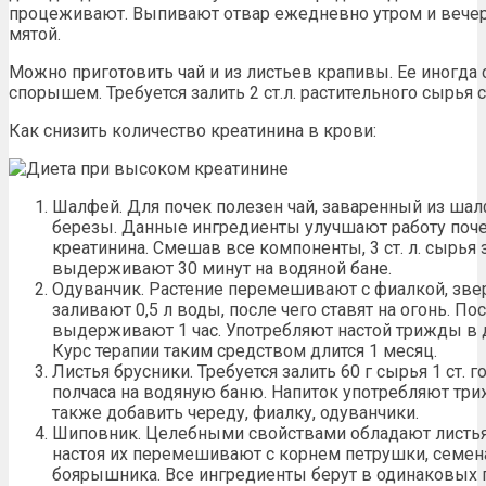
процеживают. Выпивают отвар ежедневно утром и вече
мятой.
Можно приготовить чай и из листьев крапивы. Ее иногда
спорышем. Требуется залить 2 ст.л. растительного сырья 
Как снизить количество креатинина в крови:
Шалфей. Для почек полезен чай, заваренный из шалф
березы. Данные ингредиенты улучшают работу поче
креатинина. Смешав все компоненты, 3 ст. л. сырья
выдерживают 30 минут на водяной бане.
Одуванчик. Растение перемешивают с фиалкой, зве
заливают 0,5 л воды, после чего ставят на огонь. П
выдерживают 1 час. Употребляют настой трижды в д
Курс терапии таким средством длится 1 месяц.
Листья брусники. Требуется залить 60 г сырья 1 ст. 
полчаса на водяную баню. Напиток употребляют три
также добавить череду, фиалку, одуванчики.
Шиповник. Целебными свойствами обладают листья 
настоя их перемешивают с корнем петрушки, семен
боярышника. Все ингредиенты берут в одинаковых 