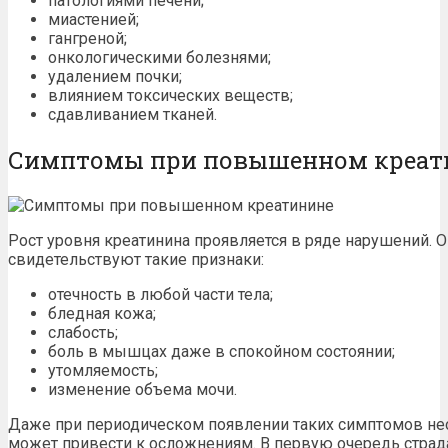
патологиями печени;
миастенией;
гангреной;
онкологическими болезнями;
удалением почки;
влиянием токсических веществ;
сдавливанием тканей.
Симптомы при повышенном креат
Рост уровня креатинина проявляется в ряде нарушений.
свидетельствуют такие признаки:
отечность в любой части тела;
бледная кожа;
слабость;
боль в мышцах даже в спокойном состоянии;
утомляемость;
изменение объема мочи.
Даже при периодическом появлении таких
симптомов
нео
может привести к осложнениям. В первую очередь страда