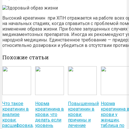
Высокий креатинин
при ХПН
отражается на работе всех о
на начальных стадиях, когда справиться с проблемой по
изменение образа жизни. При более запущенных случаях 
медикаментозных препаратов. Иногда их рекомендуют у
народной медицины. Единственное требование — придер
относительно дозировки и убедиться в отсутствии против
Похожие статьи
Что такое
Норма
Повышенный
Норма
креатинин в
креатинина в
креатинин в
креатинина 
анализе
крови, что
крови:
крови у
крови:
делать если
причины и
женщин,
расшифровка,
уровень
лечение
таблица по