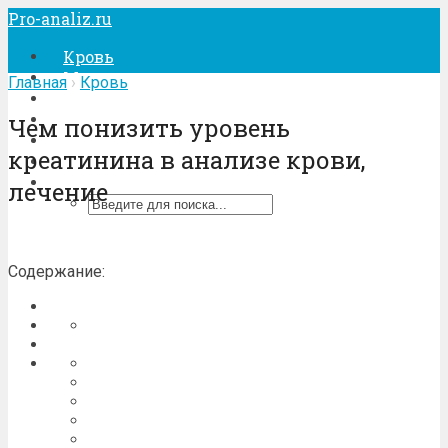
Pro-analiz.ru
Кровь
Моча
Главная
›
Кровь
Кал
Беременность
Чем понизить уровень
Лечение
креатинина в анализе крови,
Процедуры
лечение
Содержание: