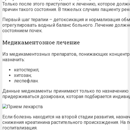
Только после этого приступают к лечению, которое долж
причин такого состояния. В тяжелых случаях пациенту р
Первый шаг терапии – детоксикация и нормализация об
отрегулировать водный баланс больного. Лечение должн
состоянием почек.
Медикаментозное лечение
Из
медикаментозных
препаратов,
понижающих
концентр
назначить:
кетостерил;
хитозан;
леспефлан.
Данные
медикаменты
принимают только по назначению 
придерживаться дозировки, которая подбирается индиви
Если болезнь находится на второй стадии развития, назн
снижения креатинина
растительного происхождения. На п
госпитализация.