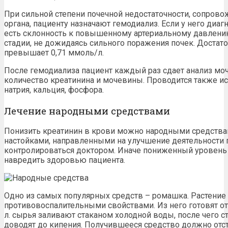
При сильной степени почечной недостаточности, сопр
органа, пациенту назначают гемодиализ. Если у него диа
есть склонность к повышенному артериальному давлению
стадии, не дожидаясь сильного поражения почек. Достаточ
превышает 0,71 ммоль/л.
После гемодиализа пациент каждый раз сдает анализ мо
количество креатинина и мочевины. Проводится также и
натрия, кальция, фосфора.
Лечение народными средствами
Понизить креатинин в крови можно народными средства
настойками, направленными на улучшение деятельности 
контролироваться доктором. Иначе
пониженный
уровень
навредить здоровью пациента.
Одно из самых популярных средств – ромашка. Растение
противовоспалительными свойствами. Из него готовят от
л. сырья заливают стаканом холодной воды, после чего с
доводят до кипения. Получившееся средство должно отсто