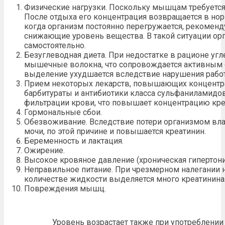
Физические нагрузки. Поскольку мышцам требуется
После отдыха его концентрация возвращается в нор
когда организм постоянно перегружается, рекоменд
снижающие
уровень
вещества. В такой ситуации ор
самостоятельно.
Безуглеводная диета. При недостатке в рационе уг
мышечные волокна, что сопровождается активным 
выделение ухудшается вследствие нарушения раб
Прием некоторых
лекарств
,
повышающих
концентр
барбитураты и антибиотики класса сульфаниламидо
фильтрации крови, что повышает концентрацию кре
Гормональные сбои.
Обезвоживание. Вследствие потери организмом вла
мочи, по этой причине и повышается креатинин.
Беременность и лактация.
Ожирение.
Высокое кровяное
давление (
хроническая
гипертони
Неправильное
питание
. При чрезмерном налегании 
количестве жидкости выделяется много креатинина
Повреждения мышц.
Уровень возрастает также при употреблени