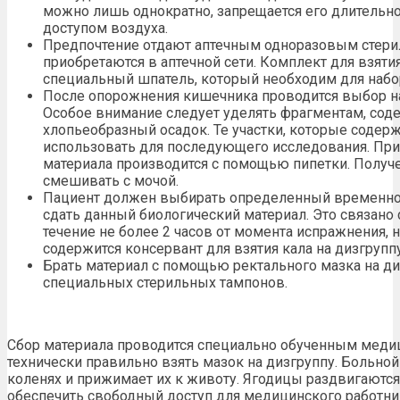
можно лишь однократно, запрещается его длительн
доступом воздуха.
Предпочтение отдают аптечным одноразовым стери
приобретаются в аптечной сети. Комплект для взяти
специальный шпатель, который необходим для набор
После опорожнения кишечника проводится выбор на
Особое внимание следует уделять фрагментам, сод
хлопьеобразный осадок. Те участки, которые содер
использовать для последующего исследования. При
материала производится с помощью пипетки. Получ
смешивать с мочой.
Пациент должен выбирать определенный временной
сдать данный биологический материал. Это связано
течение не более 2 часов от момента испражнения, н
содержится консервант для взятия кала на дизгруппу
Брать материал с помощью ректального мазка на д
специальных стерильных тампонов.
Сбор материала проводится специально обученным меди
технически правильно взять мазок на дизгруппу. Больной 
коленях и прижимает их к животу. Ягодицы раздвигаются
обеспечить свободный доступ для медицинского работни