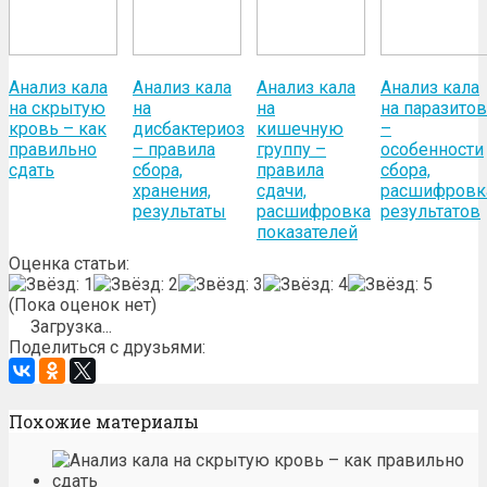
Анализ кала
Анализ кала
Анализ кала
Анализ кала
на скрытую
на
на
на паразитов
кровь – как
дисбактериоз
кишечную
–
правильно
– правила
группу –
особенности
сдать
сбора,
правила
сбора,
хранения,
сдачи,
расшифровк
результаты
расшифровка
результатов
показателей
Оценка статьи:
(Пока оценок нет)
Загрузка...
Поделиться с друзьями:
Похожие материалы