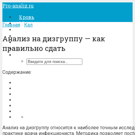
Pro-analiz.ru
Кровь
Моча
Главная
›
Кал
Кал
Беременность
Анализ на дизгруппу — как
Лечение
правильно сдать
Процедуры
Содержание:
Анализ на дизгруппу относится к наиболее точным иссл
практике врача инфекциониста. Методика позволяет пост