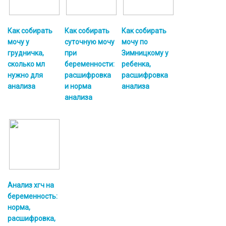
Как собирать
Как собирать
Как собирать
мочу у
суточную мочу
мочу по
грудничка,
при
Зимницкому у
сколько мл
беременности:
ребенка,
нужно для
расшифровка
расшифровка
анализа
и норма
анализа
анализа
Анализ хгч на
беременность:
норма,
расшифровка,