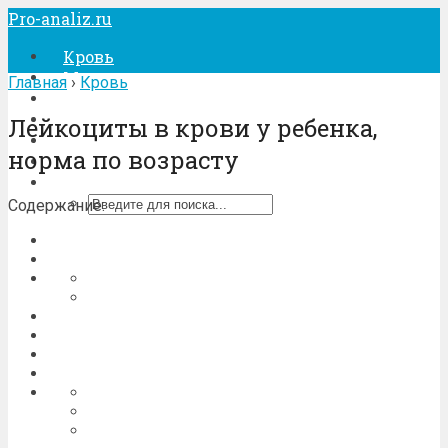
Pro-analiz.ru
Кровь
Моча
Главная
›
Кровь
Кал
Беременность
Лейкоциты в крови у ребенка,
Лечение
норма по возрасту
Процедуры
Содержание: