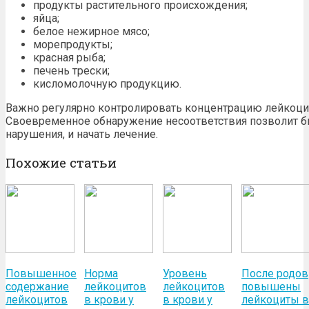
продукты растительного происхождения;
яйца;
белое нежирное мясо;
морепродукты;
красная рыба;
печень трески;
кисломолочную продукцию.
Важно регулярно контролировать концентрацию лейкоцит
Своевременное обнаружение несоответствия позволит б
нарушения, и начать лечение.
Похожие статьи
Повышенное
Норма
Уровень
После родов
содержание
лейкоцитов
лейкоцитов
повышены
лейкоцитов
в крови у
в крови у
лейкоциты в