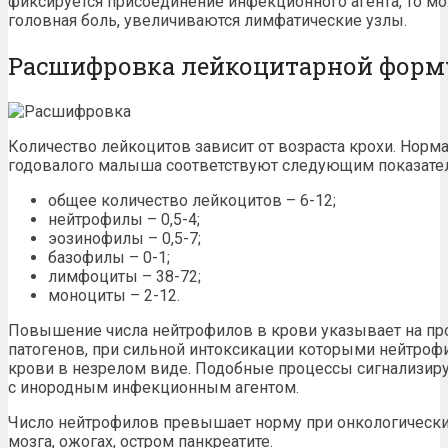
фиксируется присоединение инфекционного агента, то мо
головная боль, увеличиваются лимфатические узлы.
Расшифровка лейкоцитарной фор
Количество лейкоцитов зависит от возраста крохи. Норм
годовалого малыша соответствуют следующим показател
общее количество лейкоцитов – 6-12;
нейтрофилы – 0,5-4;
эозинофилы – 0,5-7;
базофилы – 0-1;
лимфоциты – 38-72;
моноциты – 2-12.
Повышение числа нейтрофилов в крови указывает на пр
патогенов, при сильной интоксикации которыми нейтро
крови в незрелом виде. Подобные процессы сигнализиру
с инородным инфекционным агентом.
Число нейтрофилов превышает норму при онкологически
мозга, ожогах, остром панкреатите.