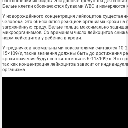
соотношении их видов. Эти данные требуются для соста
Белые клетки обозначаются буквами WBC и измеряются м
У новорождённого концентрация лейкоцитов существенн
человека. Это объясняется реакцией организма крохи на
загрязнённую среду. Белые тельца максимально защищ
микроорганизмов. Со временем число лейкоцитов снижае
норм лейкоцитов у ребёнка в крови.
У грудничков нормальными показателями считаются 10-25×
15×109/л, такие значения должны быть до достижения ре
крохи значения будут соответствовать 6-11×109/л. Это п
так как концентрация лейкоцитов зависит от индивидуал
организма.