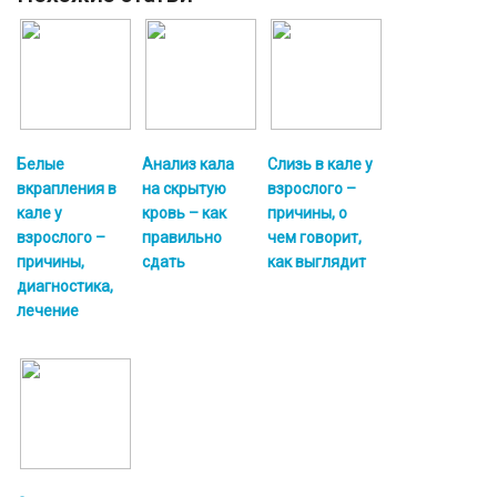
Белые
Анализ кала
Слизь в кале у
вкрапления в
на скрытую
взрослого –
кале у
кровь – как
причины, о
взрослого –
правильно
чем говорит,
причины,
сдать
как выглядит
диагностика,
лечение