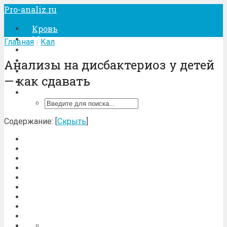
Pro-analiz.ru
Кровь
Моча
Главная
›
Кал
Кал
Беременность
Анализы на дисбактериоз у детей
Лечение
— как сдавать
Процедуры
Содержание:
[
Скрыть
]