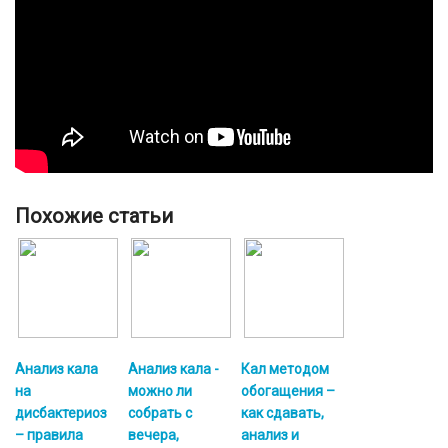
Похожие статьи
Анализ кала
Анализ кала -
Кал методом
на
можно ли
обогащения –
дисбактериоз
собрать с
как сдавать,
– правила
вечера,
анализ и