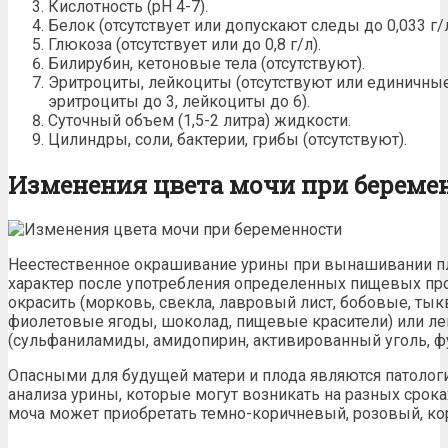
Кислотность (рН 4-7).
Белок (отсутствует или допускают следы до 0,033 г/л
Глюкоза (отсутствует или до 0,8 г/л).
Билирубин, кетоновые тела (отсутствуют).
Эритроциты, лейкоциты (отсутствуют или единичные
эритроциты до 3, лейкоциты до 6).
Суточный объем (1,5-2 литра)
жидкости
.
Цилиндры, соли, бактерии, грибы (отсутствуют).
Изменения цвета мочи при береме
Неестественное окрашивание
урины
при вынашивании п
характер после употребления определенных пищевых про
окрасить (морковь, свекла, лавровый лист, бобовые, тык
фиолетовые ягоды, шоколад, пищевые красители) или л
(сульфаниламиды, амидопирин, активированный уголь, фу
Опасными для будущей матери и плода являются патоло
анализа урины
, которые могут возникать на разных срока
моча может приобретать темно-коричневый, розовый, ко