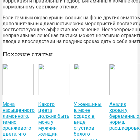
коррекция и правильный подбор витаминных комплексов
нормальному
светлому оттенку
.
Если темный окрас урины возник на фоне других симпто
дополнительных диагностических мероприятий поставит д
соответствующее эффективное лечение. Несвоевременн
неправильная лечебная тактика может негативно отразит
плода и
впоследствии на поздних сроках
дать о себе зна
Похожие статьи
Моча
Какого
У женщины
Анализ
насыщенного
цвета
в моче
крови у
лимонного,
должна быть
осадок в
беременных
темно
моча у
виде
норма,
оранжевого
мужчин,
сгустков
расшифровк
цвета, что
женщин:
белого
значит
причины
цвета, что