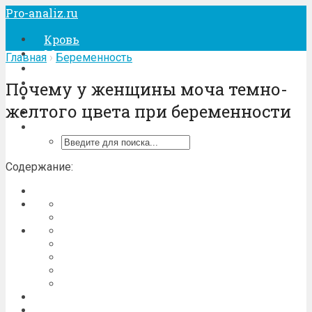
Pro-analiz.ru
Кровь
Моча
Главная
›
Беременность
Кал
Беременность
Почему у женщины моча темно-
Лечение
желтого цвета при беременности
Процедуры
Содержание: