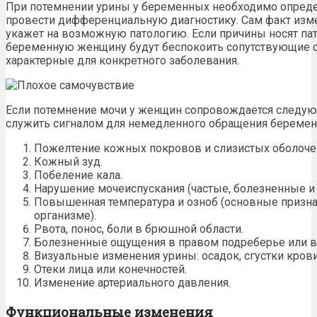
При потемнении урины у беременных необходимо опреде
провести дифференциальную
диагностику
. Сам факт из
укажет на возможную патологию. Если причины носят пат
беременную женщину будут беспокоить сопутствующие с
характерные для конкретного заболевания.
Если потемнение мочи
у женщин
сопровождается следую
служить сигналом для немедленного обращения береме
Пожелтение кожных покровов и слизистых оболоче
Кожный зуд.
Побеление кала.
Нарушение мочеиспускания (частые, болезненные и
Повышенная температура и озноб (основные
призна
организме).
Рвота, понос, боли в брюшной области.
Болезненные ощущения в правом подреберье или в 
Визуальные изменения урины: осадок, сгустки
крови
Отеки лица или конечностей.
Изменение артериального давления.
Функциональные изменения