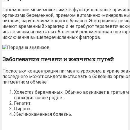
Потемнение мочи может иметь функциональные причины
организма беременной,
приемом
витаминно-минеральны
питания, нарушением водного баланса. Эти причины не я
имеют временный характер и не требуют терапевтически
исключения возможных болезней рекомендован повторн
исключения вышеперечисленных факторов.
Заболевания печени и желчных путей
Поскольку концентрация пигмента урохрома в урине зави
последнего может свидетельствовать о
болезнях
органов
пигментном обмене:
Холестаз беременных. Обычно возникает в третьем 
проходит после родов.
Гепатит.
Цирроз.
Желчнокаменная болезнь.