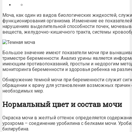
Моча, как один из видов биологических жидкостей, служ
функционирования организма. Изменение ее показателей
нарушениях выделительной способности почек, мочевыво
веществ, желудочно-кишечного тракта, системы кровооб
Большое значение имеют показатели мочи при вынашива
триместре беременности
. Анализ урины является инфор
имеющим противопоказаний, простым и недорогим методо
мониторинга беременности и
здоровья ребенка
на различ
Обнаружение
темной мочи при беременности
служит сиг
обращении к врачу для установления возможных причин 
необходимых мер.
Нормальный цвет и состав мочи
Окраска мочи в желтый оттенок определяется содержани
урохрома
– соединение уробилина с белками мочи. Уроби
билирубина.