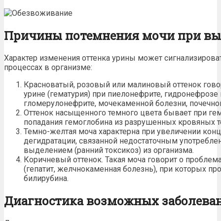
Причины потемнения мочи при в
Характер изменения оттенка урины может сигнализирова
процессах в организме:
Красноватый, розовый или малиновый оттенок гово
урине (гематурия) при пиелонефрите,
гидронефрозе 
гломерулонефрите, мочекаменной болезни, почечной
Оттенок насыщенного темного цвета
бывает при ге
попадания гемоглобина из разрушенных кровяных те
Темно-желтая моча
характерна при увеличении кон
дегидратации, связанной недостаточным употребле
выделением (ранний токсикоз) из организма.
Коричневый оттенок. Такая моча говорит о пробле
(гепатит, желчнокаменная болезнь), при которых п
билирубина.
Диагностика возможных заболева