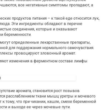
учшаются, все негативные симптомы пропадают, а
ских продуктов питания – к такой еде относится лук,
блюда. Эти ингредиенты обладают в перечне
истые соединения, которые и оказывают
ри беременности.
 могут определенные лекарственные препараты,
ной для поддержания нормального самочувствия.
плексы провоцируют зловонный аромат.
лияют изменения в ферментном составе лимфы
тствие аромата, становится рост позывов
тся расслаблением ткани мышц уретры и мочевого
т к тому, что при чихании, кашле, смехе беременной
сти и выходе ее через мочевые пути.