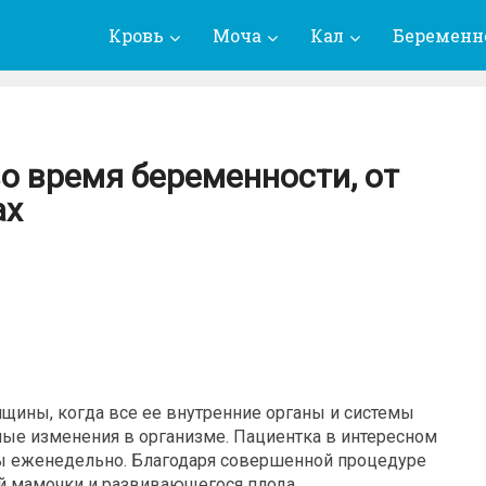
Кровь
Моча
Кал
Беременн
во время беременности, от
ах
щины, когда все ее внутренние органы и системы
ные изменения в организме. Пациентка в интересном
ы еженедельно. Благодаря совершенной процедуре
й мамочки и развивающегося плода.