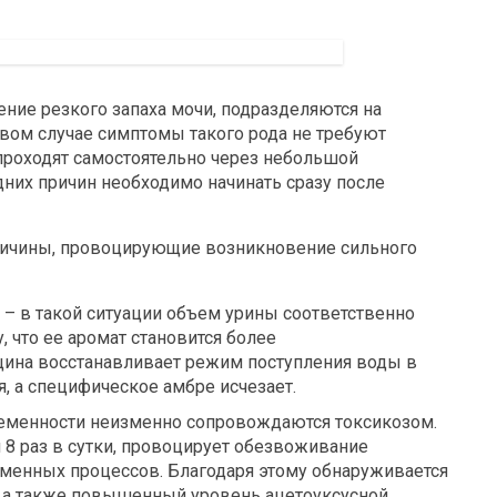
ие резкого запаха мочи, подразделяются на
рвом случае симптомы такого рода не требуют
роходят самостоятельно через небольшой
них причин необходимо начинать сразу после
ичины, провоцирующие возникновение сильного
– в такой ситуации объем урины соответственно
, что ее аромат становится более
ина восстанавливает режим поступления воды в
я, а специфическое амбре исчезает.
ременности неизменно сопровождаются токсикозом.
8 раз в сутки, провоцирует обезвоживание
бменных процессов. Благодаря этому обнаруживается
а, а также повышенный уровень ацетоуксусной