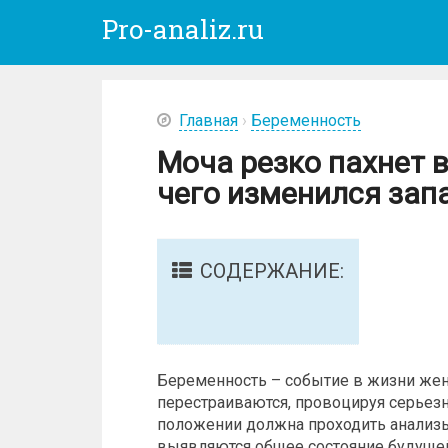
Pro-analiz.ru
Главная
›
Беременность
Моча резко пахнет 
чего изменился зап
СОДЕРЖАНИЕ:
Беременность – событие в жизни жен
перестраиваются, провоцируя серьез
положении должна проходить анализ
выявляются общее состояние будуще