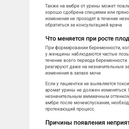
Также на амбре от урины может повли
хорошо сдобрена специями или прянос
изменения не проходят в течение нез
обратиться за консультацией врача.
Что меняется при росте пло
При формировании беременности, когд
у женщины наблюдаются частые позыв
течение всего периода беременности.
реагируют даже на незначительные за
изменения в запахе мочи.
Если у пациентки не выявляется токси
аромат урины не должен изменяться. 
незначительным аммиачным оттенком
амбре после мочеиспускания, необх
протекающий процесс.
Причины появления неприят