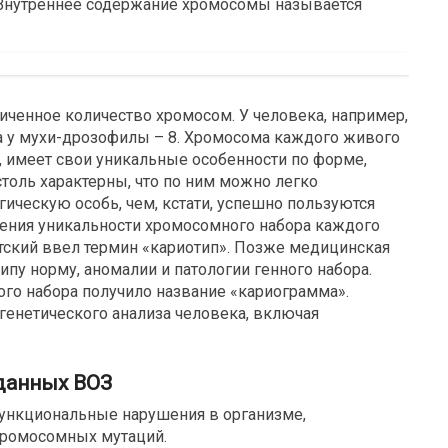
 Внутреннее содержание хромосомы называется
иченное количество хромосом. У человека, например,
2, а у мухи-дрозофилы – 8. Хромосома каждого живого
а, имеет свои уникальные особенности по форме,
столь характерны, что по ним можно легко
ическую особь, чем, кстати, успешно пользуются
ения уникальности хромосомного набора каждого
тский ввел термин «кариотип». Позже медицинская
ипу норму, аномалии и патологии генного набора.
го набора получило название «кариограмма».
генетического анализа человека, включая
 данных ВОЗ
ункциональные нарушения в организме,
хромосомных мутаций.