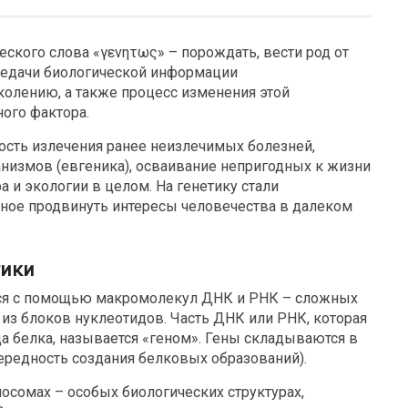
еского слова «γενητως» – порождать, вести род от
ередачи биологической информации
околению, а также процесс изменения этой
ого фактора.
ость излечения ранее неизлечимых болезней,
измов (евгеника), осваивание непригодных к жизни
 и экологии в целом. На генетику стали
обное продвинуть интересы человечества в далеком
тики
ся с помощью макромолекул ДНК и РНК – сложных
 из блоков нуклеотидов. Часть ДНК или РНК, которая
да белка, называется «геном». Гены складываются в
ередность создания белковых образований).
осомах – особых биологических структурах,