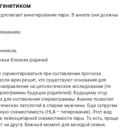
-генетиком
едполагает анкетирование пары. В анкете они должны
леваниях;
нников;
овье близких родичей.
 сориентироваться при составлении прогноза
 если врач решит, что существуют основания для
о направление на цитологическое исследование (по
кариограммы будущих родителей). Будущему отцу
из для составления спермограммы. Анализ позволит
ических патологий в сперме мужчины. Еще супругам
ную совместимость (HLA – типирование). Этот вид
е лейкоцитарной совместимости пары. То есть, проще
руг на друга. Важный момент для молодой семьи,