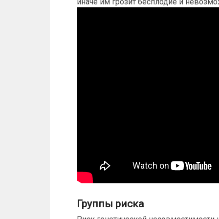
иначе им грозит бесплодие и невозмо
Группы риска