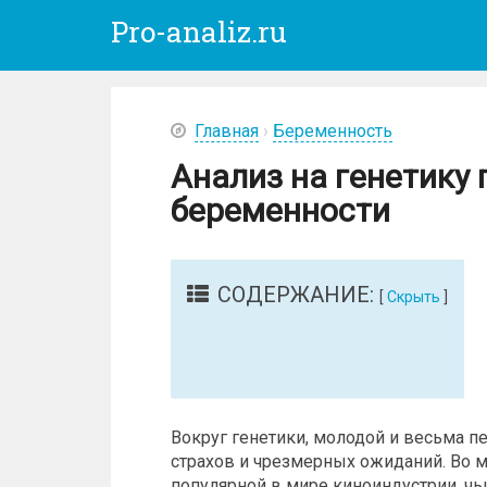
Pro-analiz.ru
Главная
›
Беременность
Анализ на генетику
беременности
СОДЕРЖАНИЕ:
[
Скрыть
]
Вокруг генетики, молодой и весьма 
страхов и чрезмерных ожиданий. Во м
популярной в мире киноиндустрии, чь