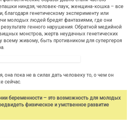
епашки ниндзя, человек-паук, женщина-кошка – все
и, благодаря генетическому эксперименту или
ячи молодых людей бредят фантазиями, где они
 результате генного нарушения. Обратной медийной
овищных монстров, жертв неудачных генетических
зу всему живому, быть противником для супергероя
а.
 она пока не в силах дать человеку то, о чем он
е сейчас.
ании беременности – это возможность для молодых
предвидеть физическое и умственное развитие