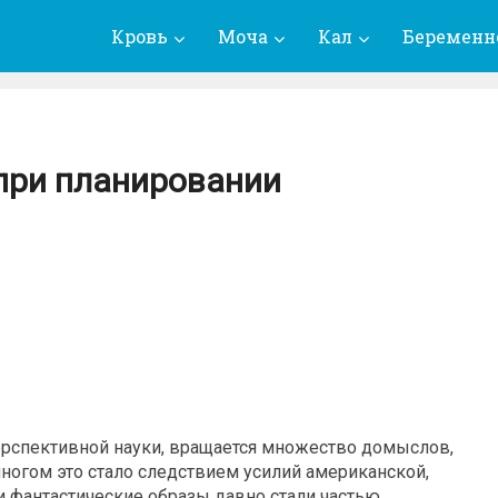
Кровь
Моча
Кал
Беременн
 при планировании
перспективной науки, вращается множество домыслов,
ногом это стало следствием усилий американской,
и фантастические образы давно стали частью