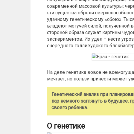
современной массовой культуры: чер
эти существа обрели сверхспособност
удачному генетическому «сбою». Тыс
владеют могучей силой, полученной в
стороной образа служат картины чуд
экспериментов. Их удел – нести угро
очередного голливудского блокбастер
На деле генетика вовсе не всемогущая,
мечтает, но пользу принести может уж
Генетический анализ при планиров
пар немного заглянуть в будущее, 
своего ребенка.
О генетике