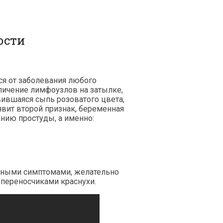
ости
ся от заболевания любого
личение лимфоузлов на затылке,
вившаяся сыпь розоватого цвета,
вит второй признак, беременная
нию простуды, а именно:
анными симптомами, желательно
я переносчиками краснухи.