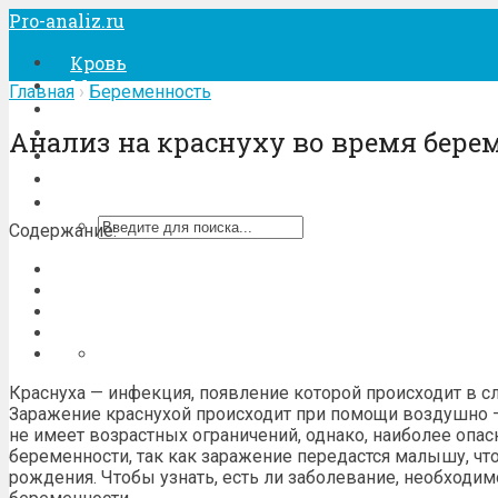
Pro-analiz.ru
Кровь
Моча
Главная
›
Беременность
Кал
Беременность
Анализ на краснуху во время бере
Лечение
Процедуры
Содержание:
Краснуха — инфекция, появление которой происходит в с
Заражение краснухой происходит при помощи воздушно —
не имеет возрастных ограничений, однако, наиболее опас
беременности, так как заражение передастся малышу, чт
рождения. Чтобы узнать, есть ли заболевание, необходимо