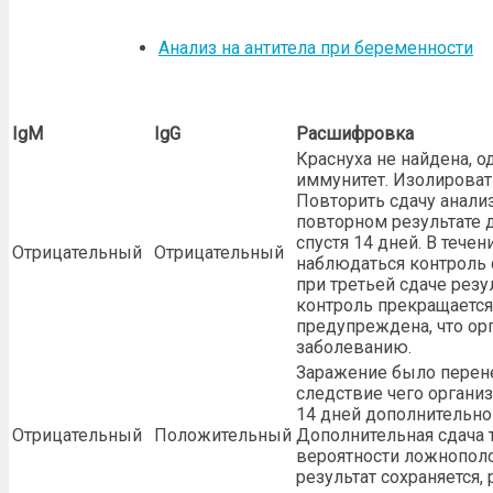
Анализ на антитела при беременности
IgM
IgG
Расшифровка
Краснуха не найдена, о
иммунитет. Изолироват
Повторить сдачу анализ
повторном результате 
спустя 14 дней. В тече
Отрицательный
Отрицательный
наблюдаться контроль 
при третьей сдаче резу
контроль прекращается
предупреждена, что ор
заболеванию.
Заражение было перене
следствие чего органи
14 дней дополнительно 
Отрицательный
Положительный
Дополнительная сдача 
вероятности ложнополо
результат сохраняется,