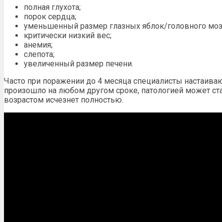
полная глухота;
порок сердца;
уменьшенный размер глазных яблок/головного моз
критически низкий вес;
анемия;
слепота;
увеличенный размер печени.
Часто при поражении до 4 месяца специалисты настаиваю
произошло на любом другом сроке, патологией может ста
возрастом исчезнет полностью.